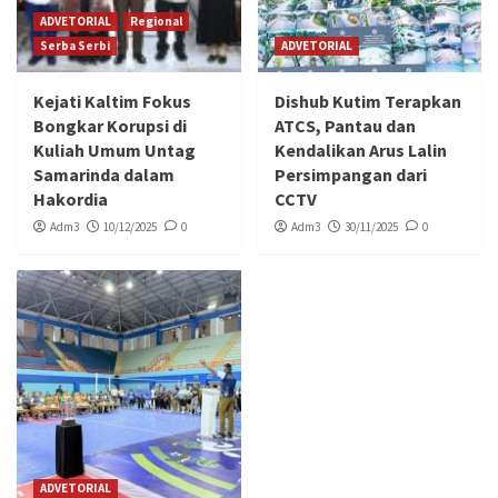
ADVETORIAL
Regional
Serba Serbi
ADVETORIAL
Kejati Kaltim Fokus
Dishub Kutim Terapkan
Bongkar Korupsi di
ATCS, Pantau dan
Kuliah Umum Untag
Kendalikan Arus Lalin
Samarinda dalam
Persimpangan dari
Hakordia
CCTV
Adm3
10/12/2025
0
Adm3
30/11/2025
0
ADVETORIAL