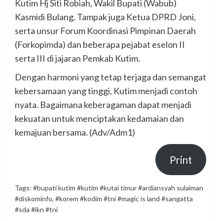
Kutim Hj Siti Robiah, Wakil Bupati (Wabub)
Kasmidi Bulang. Tampak juga Ketua DPRD Joni,
serta unsur Forum Koordinasi Pimpinan Daerah
(Forkopimda) dan beberapa pejabat eselon II
serta III di jajaran Pemkab Kutim.
Dengan harmoni yang tetap terjaga dan semangat
kebersamaan yang tinggi, Kutim menjadi contoh
nyata. Bagaimana keberagaman dapat menjadi
kekuatan untuk menciptakan kedamaian dan
kemajuan bersama. (Adv/Adm1)
Print
Tags:
#bupati kutim #kutim #kutai timur #ardiansyah sulaiman
#diskominfo
,
#korem #kodim #tni #magic is land #sangatta
#sda #ikn #tni