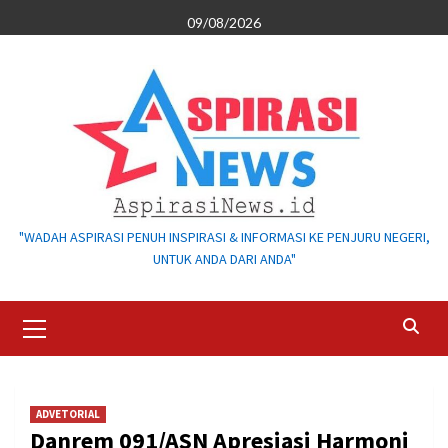
Skip
09/08/2026
to
content
"WADAH ASPIRASI PENUH INSPIRASI & INFORMASI KE PENJURU NEGERI,
UNTUK ANDA DARI ANDA"
Primary
Menu
ADVETORIAL
Danrem 091/ASN Apresiasi Harmoni