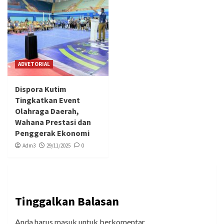
ADVETORIAL
Dispora Kutim
Tingkatkan Event
Olahraga Daerah,
Wahana Prestasi dan
Penggerak Ekonomi
Adm3
29/11/2025
0
Tinggalkan Balasan
Anda harus
masuk
untuk berkomentar.