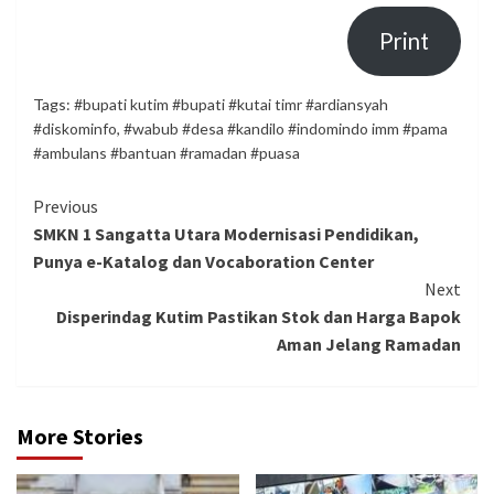
Print
Tags:
#bupati kutim #bupati #kutai timr #ardiansyah
#diskominfo
,
#wabub #desa #kandilo #indomindo imm #pama
#ambulans #bantuan #ramadan #puasa
Continue
Previous
SMKN 1 Sangatta Utara Modernisasi Pendidikan,
Reading
Punya e-Katalog dan Vocaboration Center
Next
Disperindag Kutim Pastikan Stok dan Harga Bapok
Aman Jelang Ramadan
More Stories