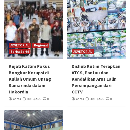
ADVETORIAL
Regional
Serba Serbi
ADVETORIAL
Kejati Kaltim Fokus
Dishub Kutim Terapkan
Bongkar Korupsi di
ATCS, Pantau dan
Kuliah Umum Untag
Kendalikan Arus Lalin
Samarinda dalam
Persimpangan dari
Hakordia
CCTV
Adm3
10/12/2025
0
Adm3
30/11/2025
0