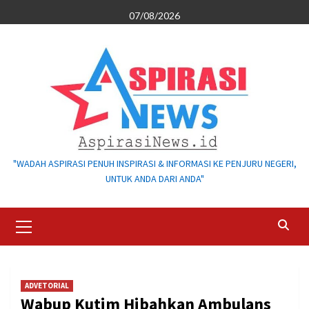
Skip
07/08/2026
to
content
"WADAH ASPIRASI PENUH INSPIRASI & INFORMASI KE PENJURU NEGERI,
UNTUK ANDA DARI ANDA"
Primary
Menu
ADVETORIAL
Wabup Kutim Hibahkan Ambulans