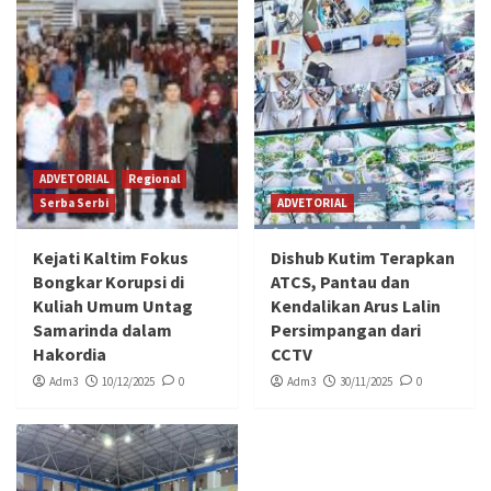
ADVETORIAL
Regional
Serba Serbi
ADVETORIAL
Kejati Kaltim Fokus
Dishub Kutim Terapkan
Bongkar Korupsi di
ATCS, Pantau dan
Kuliah Umum Untag
Kendalikan Arus Lalin
Samarinda dalam
Persimpangan dari
Hakordia
CCTV
Adm3
10/12/2025
0
Adm3
30/11/2025
0