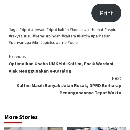
Print
Tags:
#dprd #dewan #dprd kaltim #komisi #terhomat #aspirasi
#rakyat
,
#isu #berau #pindah #kaltara #kaltim #perhatian
#penyangga #ikn #agielsuwarno #pdip
Continue
Previous
Optimalkan Usaha UMKM di Kaltim, Encik Wardani
Reading
Ajak Menggunakan e-Katalog
Next
Kaltim Masih Banyak Jalan Rusak, DPRD Berharap
Penanganannya Tepat Waktu
More Stories