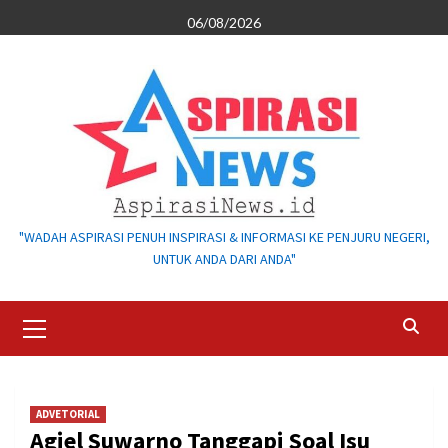
Skip
06/08/2026
to
content
"WADAH ASPIRASI PENUH INSPIRASI & INFORMASI KE PENJURU NEGERI,
UNTUK ANDA DARI ANDA"
Primary
Menu
ADVETORIAL
Agiel Suwarno Tanggapi Soal Isu