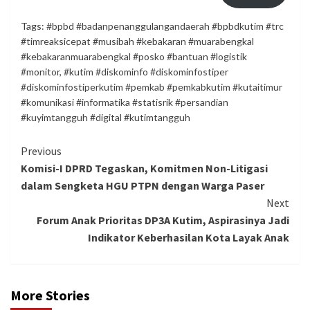
Tags:
#bpbd #badanpenanggulangandaerah #bpbdkutim #trc
#timreaksicepat #musibah #kebakaran #muarabengkal
#kebakaranmuarabengkal #posko #bantuan #logistik
#monitor
,
#kutim #diskominfo #diskominfostiper
#diskominfostiperkutim #pemkab #pemkabkutim #kutaitimur
#komunikasi #informatika #statisrik #persandian
#kuyimtangguh #digital #kutimtangguh
Continue
Previous
Komisi-I DPRD Tegaskan, Komitmen Non-Litigasi
Reading
dalam Sengketa HGU PTPN dengan Warga Paser
Next
Forum Anak Prioritas DP3A Kutim, Aspirasinya Jadi
Indikator Keberhasilan Kota Layak Anak
More Stories