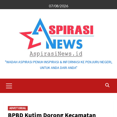
Skip
07/08/2026
to
content
"WADAH ASPIRASI PENUH INSPIRASI & INFORMASI KE PENJURU NEGERI,
UNTUK ANDA DARI ANDA"
Primary
Menu
ADVETORIAL
BPBD Kutim Dorong Kecamatan