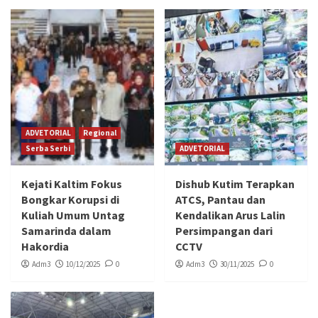
ADVETORIAL
Regional
Serba Serbi
ADVETORIAL
Kejati Kaltim Fokus
Dishub Kutim Terapkan
Bongkar Korupsi di
ATCS, Pantau dan
Kuliah Umum Untag
Kendalikan Arus Lalin
Samarinda dalam
Persimpangan dari
Hakordia
CCTV
Adm3
10/12/2025
0
Adm3
30/11/2025
0