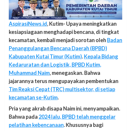
AspirasiNews.id
, Kutim- Upaya meningkatkan
kesiapsiagaan menghadapi bencana, di tingkat
kecamatan, kembali menjadi sorotan oleh
Badan
Penanggulangan Bencana Daerah (BPBD)
Kabupaten Kutai Timur (Kutim)
.
Kepala Bidang
Kedaruratan dan Logistik, BPBD Kutim,
Muhammad Naim
, menegaskan. Bahwa
jajarannya terus mengupayakan pembentukan
Tim Reaksi Cepat (TRC) multisektor, di setiap
kecamatan se-Kutim
.
Pria yang akrab disapa Naim ini, menyampaikan.
Bahwa pada
2024 lalu, BPBD telah menggelar
pelatihan kebencanaan
. Khususnya bagi