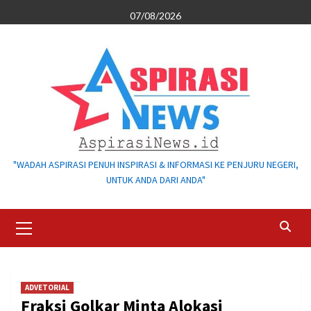
Skip
07/08/2026
to
content
"WADAH ASPIRASI PENUH INSPIRASI & INFORMASI KE PENJURU NEGERI,
UNTUK ANDA DARI ANDA"
Primary
Menu
ADVETORIAL
Fraksi Golkar Minta Alokasi