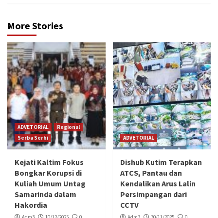
More Stories
ADVETORIAL
Regional
Serba Serbi
ADVETORIAL
Kejati Kaltim Fokus
Dishub Kutim Terapkan
Bongkar Korupsi di
ATCS, Pantau dan
Kuliah Umum Untag
Kendalikan Arus Lalin
Samarinda dalam
Persimpangan dari
Hakordia
CCTV
Adm3
10/12/2025
0
Adm3
30/11/2025
0