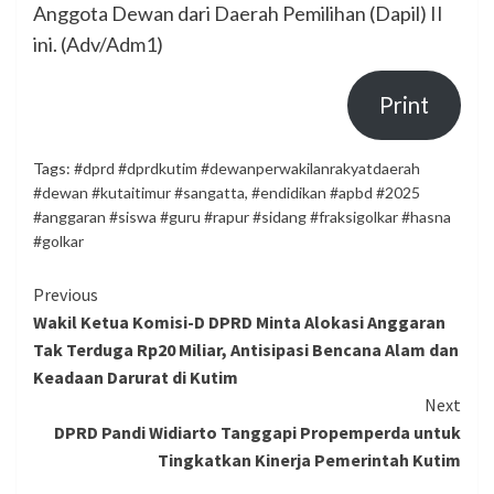
Anggota Dewan dari Daerah Pemilihan (Dapil) II
ini. (Adv/Adm1)
Print
Tags:
#dprd #dprdkutim #dewanperwakilanrakyatdaerah
#dewan #kutaitimur #sangatta
,
#endidikan #apbd #2025
#anggaran #siswa #guru #rapur #sidang #fraksigolkar #hasna
#golkar
Continue
Previous
Wakil Ketua Komisi-D DPRD Minta Alokasi Anggaran
Reading
Tak Terduga Rp20 Miliar, Antisipasi Bencana Alam dan
Keadaan Darurat di Kutim
Next
DPRD Pandi Widiarto Tanggapi Propemperda untuk
Tingkatkan Kinerja Pemerintah Kutim