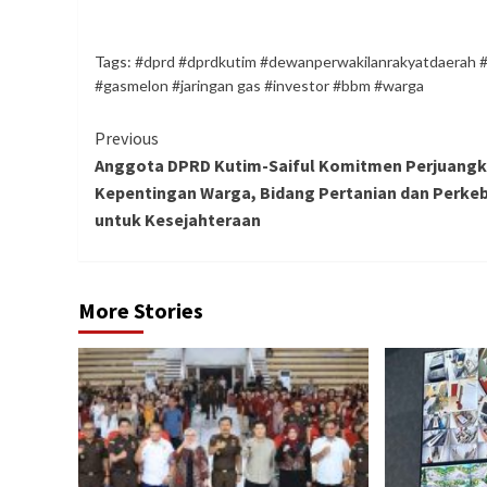
Tags:
#dprd #dprdkutim #dewanperwakilanrakyatdaerah #
#gasmelon #jaringan gas #investor #bbm #warga
Continue
Previous
Anggota DPRD Kutim-Saiful Komitmen Perjuang
Reading
Kepentingan Warga, Bidang Pertanian dan Perke
untuk Kesejahteraan
More Stories