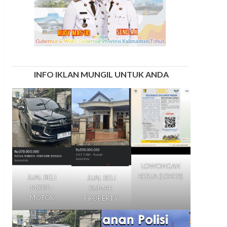
INFO IKLAN MUNGIL UNTUK ANDA
LOWONGAN
KERJA (LOKER)
JUAL BELI
JUAL BELI
MOBIL-
RUMAH
MOTOR
PROPERTY