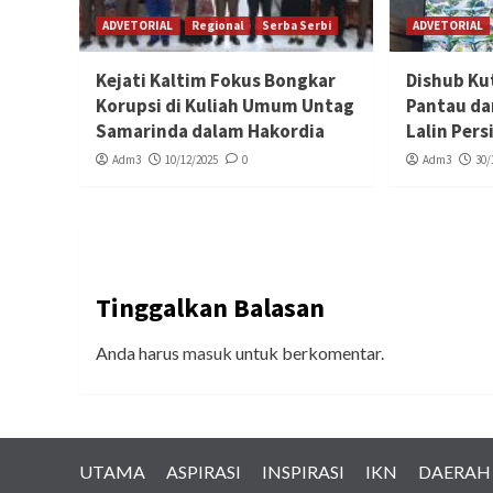
ADVETORIAL
Regional
Serba Serbi
ADVETORIAL
Kejati Kaltim Fokus Bongkar
Dishub Ku
Korupsi di Kuliah Umum Untag
Pantau da
Samarinda dalam Hakordia
Lalin Per
Adm3
10/12/2025
0
Adm3
30/
Tinggalkan Balasan
Anda harus
masuk
untuk berkomentar.
UTAMA
ASPIRASI
INSPIRASI
IKN
DAERAH