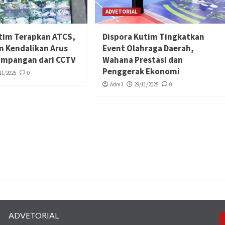
ADVETORIAL
tim Terapkan ATCS,
Dispora Kutim Tingkatkan
n Kendalikan Arus
Event Olahraga Daerah,
simpangan dari CCTV
Wahana Prestasi dan
Penggerak Ekonomi
11/2025
0
Adm3
29/11/2025
0
ADVETORIAL