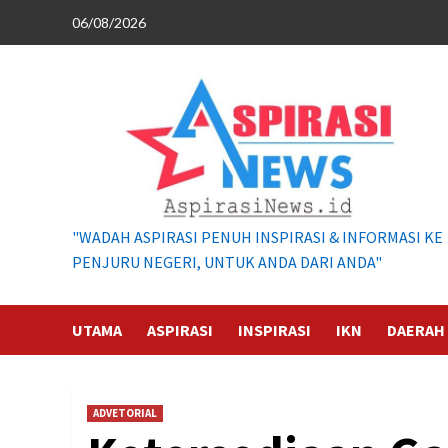
Skip
06/08/2026
to
content
"WADAH ASPIRASI PENUH INSPIRASI & INFORMASI KE
PENJURU NEGERI, UNTUK ANDA DARI ANDA"
UTAMA
ASPIRASI
INSPIRASI
IKN
DAERAH
ADVETORIAL