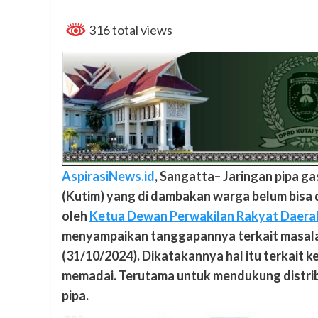
316 total views
AspirasiNews.id
, Sangatta– Jaringan pipa g
(Kutim) yang di dambakan warga belum bisa d
oleh
Ketua Dewan Perwakilan Rakyat Daera
menyampaikan tanggapannya terkait masalah
(31/10/2024). Dikatakannya hal itu terkait 
memadai. Terutama untuk mendukung distribu
pipa.