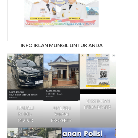
INFO IKLAN MUNGIL UNTUK ANDA
LOWONGAN
KERJA (LOKER)
JUAL BELI
JUAL BELI
MOBIL-
RUMAH
MOTOR
PROPERTY