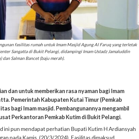
gunan fasilitas rumah untuk Imam Masjid Agung Al Faruq yang terletak
enter Sangatta di Bukit Pelangi, didampingi Imam Ustadz Jamaluddin
) dan Salman Bancet (baju merah).
lian dan untuk memberikan rasa nyaman bagi Imam
atta. Pemerintah Kabupaten Kutai Timur (Pemkab
litas bagi Imam masjid. Pembangunannya mengambil
Pusat Perkantoran Pemkab Kutim di Bukit Pelangi
.
 ini pun mendapat perhatian Bupati Kutim H Ardiansyah
an pada Kamis, (20/3/2024). Fasilitas dimaksud