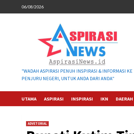
Skip
06/08/2026
to
content
"WADAH ASPIRASI PENUH INSPIRASI & INFORMASI KE
PENJURU NEGERI, UNTUK ANDA DARI ANDA"
UTAMA
ASPIRASI
INSPIRASI
IKN
DAERAH
ADVETORIAL