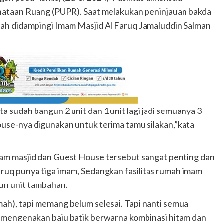
nataan Ruang (PUPR). Saat melakukan peninjauan bakda
syah didampingi Imam Masjid Al Faruq Jamaluddin Salman
a sudah bangun 2 unit dan 1 unit lagi jadi semuanya 3
ouse-nya digunakan untuk terima tamu silakan,”kata
m masjid dan Guest House tersebut sangat penting dan
Faruq punya tiga imam, Sedangkan fasilitas rumah imam
gun unit tambahan.
umah), tapi memang belum selesai. Tapi nanti semua
ang mengenakan baju batik berwarna kombinasi hitam dan