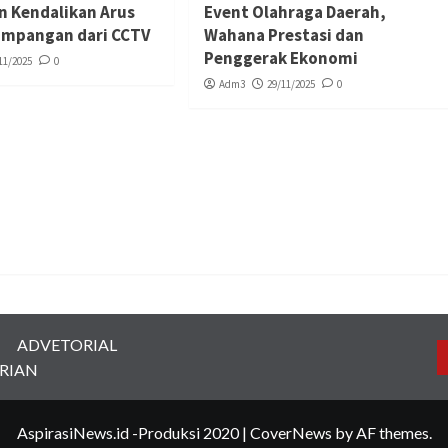
n Kendalikan Arus
Event Olahraga Daerah,
simpangan dari CCTV
Wahana Prestasi dan
Penggerak Ekonomi
11/2025
0
Adm3
29/11/2025
0
ADVETORIAL
RIAN
AspirasiNews.id -Produksi 2020
|
CoverNews
by AF themes.