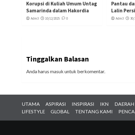
Korupsi di Kuliah Umum Untag
Pantau da
Samarinda dalam Hakordia
Lalin Per
Adm3
10/12/2025
0
Adm3
30/
Tinggalkan Balasan
Anda harus
masuk
untuk berkomentar.
UTAMA
ASPIRASI
INSPIRASI
IKN
DAERAH
LIFESTYLE
GLOBAL
TENTANG KAMI
PENCA