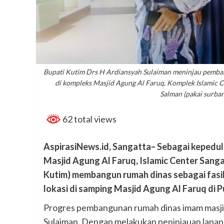
Bupati Kutim Drs H Ardiansyah Sulaiman meninjau pemban
di kompleks Masjid Agung Al Faruq, Komplek Islamic C
Salman (pakai surban
62 total views
AspirasiNews.id, Sangatta– Sebagai kepedu
Masjid Agung Al Faruq, Islamic Center Sang
Kutim) membangun rumah dinas sebagai fasi
lokasi di samping Masjid Agung Al Faruq di 
Progres pembangunan rumah dinas imam masjid
Sulaiman. Dengan melakukan peninjauan lapang