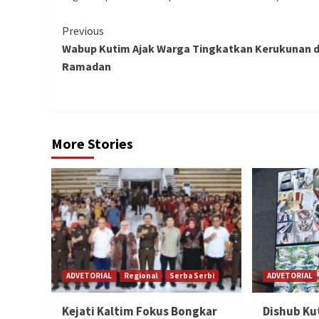
Continue
Previous
Wabup Kutim Ajak Warga Tingkatkan Kerukunan d
Reading
Ramadan
More Stories
ADVETORIAL
Regional
Serba Serbi
ADVETORIAL
Kejati Kaltim Fokus Bongkar
Dishub Ku