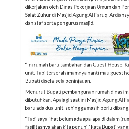
dikerjakan oleh Dinas Pekerjaan Umum dan Pe
Salat Zuhur di Masjid Agung Al Faruq. Ardian
dan staf serta pengurus masjid.
“Ini rumah baru tambahan dan Guest House. Kit
unit. Tapi terserah imamnya nanti mau guest h
Bupati disela-sela peninjauan.
Menurut Bupati pembangunan rumah dinas ima
dibutuhkan. Apalagi saat ini Masjid Agung Al 
baru ada dua unit, sehingga masih perlu diban
“Tadi saya lihat belum ada apa-apa di dalam (r
fasilitasnya akan kita penuhi,” kata Bupati y