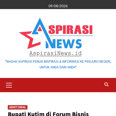
Skip
09/08/2026
to
content
"WADAH ASPIRASI PENUH INSPIRASI & INFORMASI KE PENJURU NEGERI,
UNTUK ANDA DARI ANDA"
Primary
Menu
ADVETORIAL
Bupati Kutim di Forum Bisnis