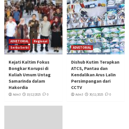
ADVETORIAL
Regional
Serba Serbi
ADVETORIAL
Kejati Kaltim Fokus
Dishub Kutim Terapkan
Bongkar Korupsi di
ATCS, Pantau dan
Kuliah Umum Untag
Kendalikan Arus Lalin
Samarinda dalam
Persimpangan dari
Hakordia
CCTV
Adm3
10/12/2025
0
Adm3
30/11/2025
0