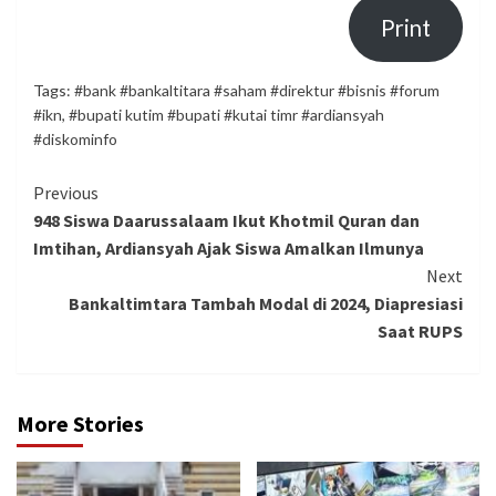
Print
Tags:
#bank #bankaltitara #saham #direktur #bisnis #forum
#ikn
,
#bupati kutim #bupati #kutai timr #ardiansyah
#diskominfo
Continue
Previous
948 Siswa Daarussalaam Ikut Khotmil Quran dan
Reading
Imtihan, Ardiansyah Ajak Siswa Amalkan Ilmunya
Next
Bankaltimtara Tambah Modal di 2024, Diapresiasi
Saat RUPS
More Stories