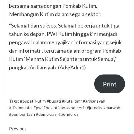
bersama-sama dengan Pemkab Kutim.
Membangun Kutim dalam segala sektor.
“Selamat dan sukses. Selamat bekerja untuk tiga
tahun ke depan. PWI Kutim hingga kini menjadi
pengawal dalam menyajikan informasi yang sejuk
dan informatif. terutama dalam program Pemkab
Kutim ‘Menata Kutim Sejahtera untuk Semua’,”
pungkas Ardiansyah. (Adv/Adm1)
Print
Tags:
#bupati kutim #bupati #kutai timr #ardiansyah
#diskominfo
,
#pwi #pelantikan #kode etik #jurnalis #marwah
#pemberitaan #demokrasi #pengurus
Continue
Previous