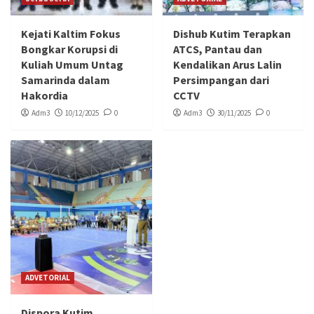
Kejati Kaltim Fokus
Dishub Kutim Terapkan
Bongkar Korupsi di
ATCS, Pantau dan
Kuliah Umum Untag
Kendalikan Arus Lalin
Samarinda dalam
Persimpangan dari
Hakordia
CCTV
Adm3
10/12/2025
0
Adm3
30/11/2025
0
ADVETORIAL
Dispora Kutim