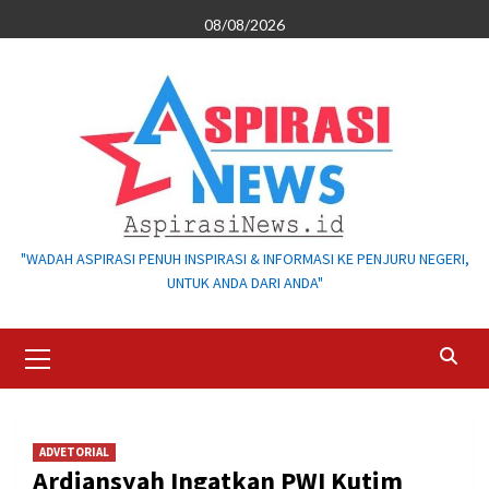
Skip
08/08/2026
to
content
"WADAH ASPIRASI PENUH INSPIRASI & INFORMASI KE PENJURU NEGERI,
UNTUK ANDA DARI ANDA"
Primary
Menu
ADVETORIAL
Ardiansyah Ingatkan PWI Kutim