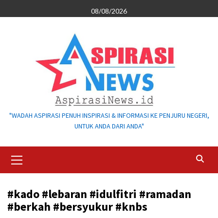
Skip
08/08/2026
to
content
"WADAH ASPIRASI PENUH INSPIRASI & INFORMASI KE PENJURU NEGERI,
UNTUK ANDA DARI ANDA"
Primary
Menu
#kado #lebaran #idulfitri #ramadan
#berkah #bersyukur #knbs