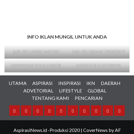
INFO IKLAN MUNGIL UNTUK ANDA
JUAL BELI MOBIL-MOTOR
JUAL BELI RUMAH PROPERTY
LOWONGAN KERJA (LOKER)
GADGED & ELEKTRONIK
UTAMA
ASPIRASI
INSPIRASI
IKN
DAERAH
ADVETORIAL
LIFESTYLE
GLOBAL
TENTANG KAMI
PENCARIAN
UTAMA
ASPIRASI
INSPIRASI
IKN
DAERAH
ADVETORIAL
LIFESTYLE
GLOBAL
TENTANG
PENCA
KAMI
AspirasiNews.id -Produksi 2020
|
CoverNews
by AF