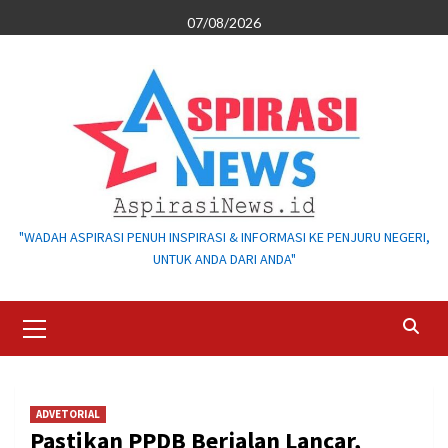
Skip
07/08/2026
to
content
"WADAH ASPIRASI PENUH INSPIRASI & INFORMASI KE PENJURU NEGERI,
UNTUK ANDA DARI ANDA"
Primary
Menu
ADVETORIAL
Pastikan PPDB Berjalan Lancar,