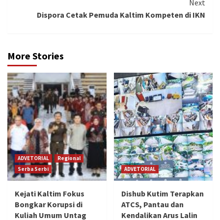
Next
Dispora Cetak Pemuda Kaltim Kompeten di IKN
More Stories
ADVETORIAL
Regional
Serba Serbi
ADVETORIAL
Kejati Kaltim Fokus
Dishub Kutim Terapkan
Bongkar Korupsi di
ATCS, Pantau dan
Kuliah Umum Untag
Kendalikan Arus Lalin