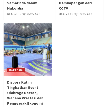
Samarinda dalam
Persimpangan dari
Hakordia
CCTV
Adm3
10/12/2025
0
Adm3
30/11/2025
0
ADVETORIAL
Dispora Kutim
Tingkatkan Event
Olahraga Daerah,
Wahana Prestasi dan
Penggerak Ekonomi