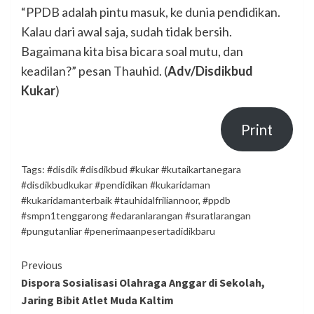
“PPDB adalah pintu masuk, ke dunia pendidikan.
Kalau dari awal saja, sudah tidak bersih.
Bagaimana kita bisa bicara soal mutu, dan
keadilan?” pesan Thauhid. (
Adv/Disdikbud
Kukar
)
Print
Tags:
#disdik #disdikbud #kukar #kutaikartanegara
#disdikbudkukar #pendidikan #kukaridaman
#kukaridamanterbaik #tauhidalfriliannoor
,
#ppdb
#smpn1tenggarong #edaranlarangan #suratlarangan
#pungutanliar #penerimaanpesertadidikbaru
Continue
Previous
Dispora Sosialisasi Olahraga Anggar di Sekolah,
Reading
Jaring Bibit Atlet Muda Kaltim