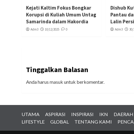
Kejati Kaltim Fokus Bongkar
Dishub Ku
Korupsi di Kuliah Umum Untag
Pantau da
Samarinda dalam Hakordia
Lalin Per
Adm3
10/12/2025
0
Adm3
30/
Tinggalkan Balasan
Anda harus
masuk
untuk berkomentar.
UTAMA
ASPIRASI
INSPIRASI
IKN
DAERAH
LIFESTYLE
GLOBAL
TENTANG KAMI
PENCA