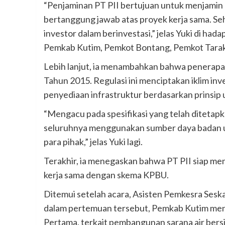
“Penjaminan PT PII bertujuan untuk menjamin r
bertanggung jawab atas proyek kerja sama. S
investor dalam berinvestasi,” jelas Yuki di had
Pemkab Kutim, Pemkot Bontang, Pemkot Tara
Lebih lanjut, ia menambahkan bahwa penerapa
Tahun 2015. Regulasi ini menciptakan iklim in
penyediaan infrastruktur berdasarkan prinsip 
“Mengacu pada spesifikasi yang telah ditetap
seluruhnya menggunakan sumber daya badan u
para pihak,” jelas Yuki lagi.
Terakhir, ia menegaskan bahwa PT PII siap m
kerja sama dengan skema KPBU.
Ditemui setelah acara, Asisten Pemkesra Ses
dalam pertemuan tersebut, Pemkab Kutim meng
Pertama, terkait pembangunan sarana air bersi