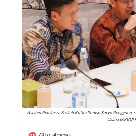
Asisten Pemkesra Seskab Kutim Poniso Suryo Renggono, 
Usaha (KPBU) PT
74 total views