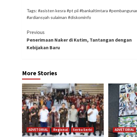
Tags:
#asisten kesra #pt pii #bankaltimtara #pembangun
#ardiansyah sulaiman #diskominfo
Continue
Previous
Penerimaan Naker di Kutim, Tantangan dengan
Reading
Kebijakan Baru
More Stories
ADVETORIAL
Regional
Serba Serbi
ADVETORIAL