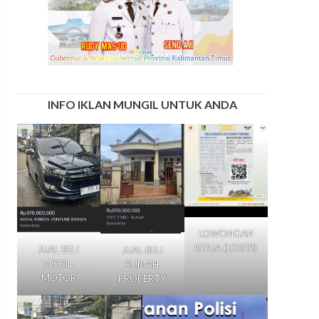
INFO IKLAN MUNGIL UNTUK ANDA
LOWONGAN
KERJA (LOKER)
JUAL BELI
JUAL BELI
MOBIL-
RUMAH
MOTOR
PROPERTY