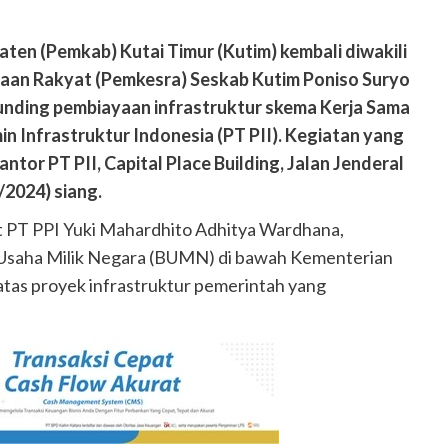
ten (Pemkab) Kutai Timur (Kutim) kembali diwakili
aan Rakyat (Pemkesra) Seskab Kutim Poniso Suryo
unding pembiayaan infrastruktur skema Kerja Sama
 Infrastruktur Indonesia (PT PII). Kegiatan yang
Kantor PT PII, Capital Place Building, Jalan Jenderal
/2024) siang.
t PT PPI Yuki Mahardhito Adhitya Wardhana,
Usaha Milik Negara (BUMN) di bawah Kementerian
as proyek infrastruktur pemerintah yang