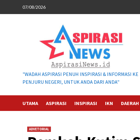
Skip
07/08/2026
to
content
"WADAH ASPIRASI PENUH INSPIRASI & INFORMASI KE
PENJURU NEGERI, UNTUK ANDA DARI ANDA"
UTAMA
ASPIRASI
INSPIRASI
IKN
DAERAH
ADVETORIAL