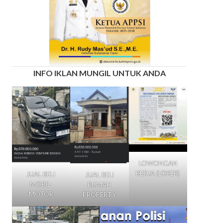
INFO IKLAN MUNGIL UNTUK ANDA
LOWONGAN
KERJA (LOKER)
JUAL BELI
JUAL BELI
MOBIL-
RUMAH
MOTOR
PROPERTY