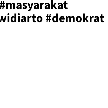
 #masyarakat
widiarto #demokrat