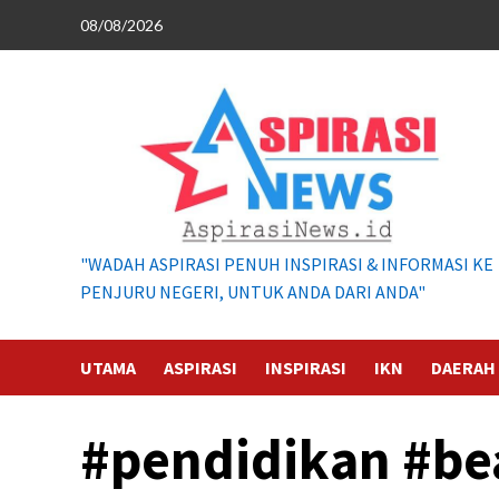
Skip
08/08/2026
to
content
"WADAH ASPIRASI PENUH INSPIRASI & INFORMASI KE
PENJURU NEGERI, UNTUK ANDA DARI ANDA"
UTAMA
ASPIRASI
INSPIRASI
IKN
DAERAH
#pendidikan #be