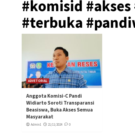
#komisid #akses
#terbuka #pandi
ADVETORIAL
Anggota Komisi-C Pandi
Widiarto Soroti Transparansi
Beasiswa, Buka Akses Semua
Masyarakat
Admin1
21/11/2024
0